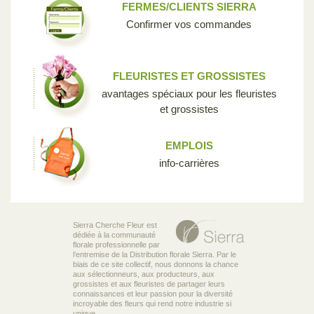
FERMES/CLIENTS SIERRA
Confirmer vos commandes
FLEURISTES ET GROSSISTES
avantages spéciaux pour les fleuristes
et grossistes
EMPLOIS
info-carrières
Sierra Cherche Fleur est
dédiée à la communauté
florale professionnelle par
l’entremise de la Distribution florale Sierra. Par le
biais de ce site collectif, nous donnons la chance
aux sélectionneurs, aux producteurs, aux
grossistes et aux fleuristes de partager leurs
connaissances et leur passion pour la diversité
incroyable des fleurs qui rend notre industrie si
unique.