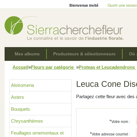
Bienvenue invité
Ouvrir une sessi
Mes albums
Producteurs & sélectionneurs
Où 
Accueil
»
Fleurs par catégorie
»
Proteas et Leucadendrons
Leuca Cone Dis
Alstromeria
Partagez cette fleur avec des 
Asters
Bouquets
Chrysanthèmes
*
Votre nom :
Feuillages ornementaux et
*
Votre adresse courriel :