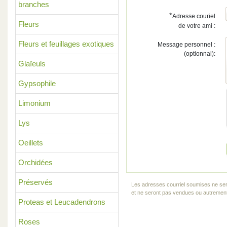
branches
*
Adresse couriel
Fleurs
de votre ami :
Fleurs et feuillages exotiques
Message personnel :
(optionnal):
Glaïeuls
Gypsophile
Limonium
Lys
Oeillets
Orchidées
Préservés
Les adresses courriel soumises ne ser
et ne seront pas vendues ou autrement 
Proteas et Leucadendrons
Roses