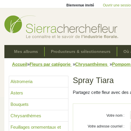
Bienvenue invité
Ouvrir une sessi
Mes albums
Producteurs & sélectionneurs
Où 
Accueil
»
Fleurs par catégorie
»
Chrysanthèmes
»
Pompo
Spray Tiara
Alstromeria
Partagez cette fleur avec des 
Asters
Bouquets
Chrysanthèmes
Votre nom :
Votre adresse courriel :
Feuillages ornementaux et