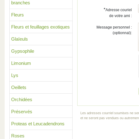
branches
*
Adresse couriel
Fleurs
de votre ami :
Fleurs et feuillages exotiques
Message personnel :
(optionnal):
Glaïeuls
Gypsophile
Limonium
Lys
Oeillets
Orchidées
Préservés
Les adresses courriel soumises ne ser
et ne seront pas vendues ou autrement 
Proteas et Leucadendrons
Roses