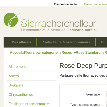
Bienvenue invité
Ouvrir une sessi
Mes albums
Producteurs & sélectionneurs
Où 
Accueil
»
Fleurs par catégorie
»
Roses
»
Rose Standard
»
R
Rose Deep Purp
Alstromeria
Partagez cette fleur avec des 
Asters
Bouquets
Chrysanthèmes
*
Votre nom :
Feuillages ornementaux et
*
Votre adresse courriel :