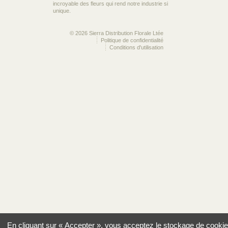
incroyable des fleurs qui rend notre industrie si
unique.
© 2026 Sierra Distribution Florale Ltée
Politique de confidentialité
Conditions d'utilisation
En cliquant sur « Accepter », vous acceptez le stockage de cookie