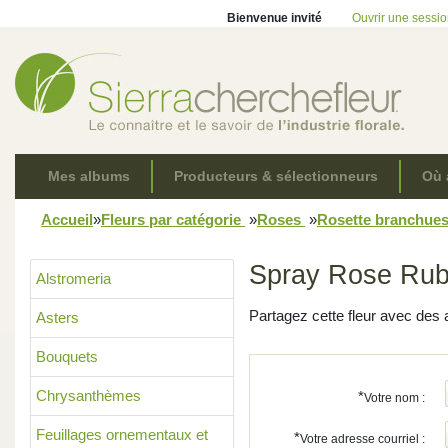
Bienvenue invité
Ouvrir une sessi
Mes albums
Producteurs & sélectionneurs
Où 
Accueil
»
Fleurs par catégorie
»
Roses
»
Rosette branchue
Spray Rose Rub
Alstromeria
Partagez cette fleur avec des 
Asters
Bouquets
Chrysanthèmes
*
Votre nom :
Feuillages ornementaux et
*
Votre adresse courriel :