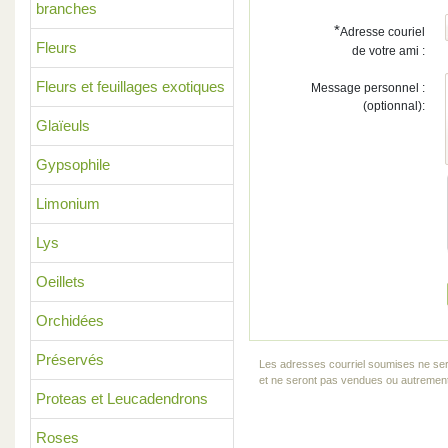
branches
*
Adresse couriel
Fleurs
de votre ami :
Fleurs et feuillages exotiques
Message personnel :
(optionnal):
Glaïeuls
Gypsophile
Limonium
Lys
Oeillets
Orchidées
Préservés
Les adresses courriel soumises ne ser
et ne seront pas vendues ou autrement 
Proteas et Leucadendrons
Roses