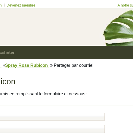
on
Devenez membre
À notre s
acheter
s
»
Spray Rose Rubicon
»
Partager par courriel
icon
amis en remplissant le formulaire ci-dessous: