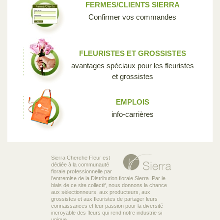
FERMES/CLIENTS SIERRA
Confirmer vos commandes
FLEURISTES ET GROSSISTES
avantages spéciaux pour les fleuristes
et grossistes
EMPLOIS
info-carrières
Sierra Cherche Fleur est
dédiée à la communauté
florale professionnelle par
l’entremise de la Distribution florale Sierra. Par le
biais de ce site collectif, nous donnons la chance
aux sélectionneurs, aux producteurs, aux
grossistes et aux fleuristes de partager leurs
connaissances et leur passion pour la diversité
incroyable des fleurs qui rend notre industrie si
unique.