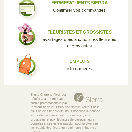
FERMES/CLIENTS SIERRA
Confirmer vos commandes
FLEURISTES ET GROSSISTES
avantages spéciaux pour les fleuristes
et grossistes
EMPLOIS
info-carrières
Sierra Cherche Fleur est
dédiée à la communauté
florale professionnelle par
l’entremise de la Distribution florale Sierra. Par le
biais de ce site collectif, nous donnons la chance
aux sélectionneurs, aux producteurs, aux
grossistes et aux fleuristes de partager leurs
connaissances et leur passion pour la diversité
incroyable des fleurs qui rend notre industrie si
unique.