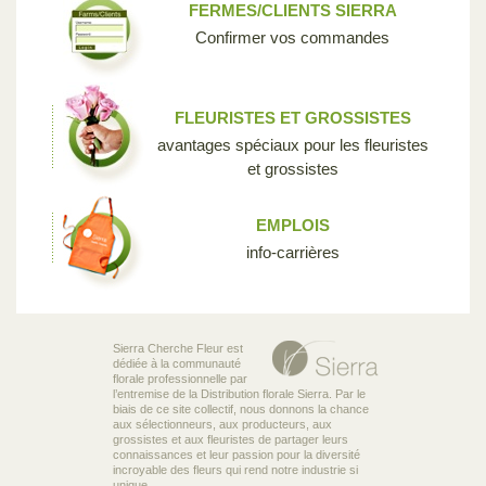
FERMES/CLIENTS SIERRA
Confirmer vos commandes
FLEURISTES ET GROSSISTES
avantages spéciaux pour les fleuristes
et grossistes
EMPLOIS
info-carrières
Sierra Cherche Fleur est
dédiée à la communauté
florale professionnelle par
l’entremise de la Distribution florale Sierra. Par le
biais de ce site collectif, nous donnons la chance
aux sélectionneurs, aux producteurs, aux
grossistes et aux fleuristes de partager leurs
connaissances et leur passion pour la diversité
incroyable des fleurs qui rend notre industrie si
unique.