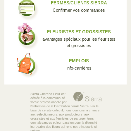
FERMES/CLIENTS SIERRA
Confirmer vos commandes
FLEURISTES ET GROSSISTES
avantages spéciaux pour les fleuristes
et grossistes
EMPLOIS
info-carrières
Sierra Cherche Fleur est
dédiée à la communauté
florale professionnelle par
l’entremise de la Distribution florale Sierra. Par le
biais de ce site collectif, nous donnons la chance
aux sélectionneurs, aux producteurs, aux
grossistes et aux fleuristes de partager leurs
connaissances et leur passion pour la diversité
incroyable des fleurs qui rend notre industrie si
unique.