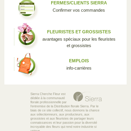
FERMES/CLIENTS SIERRA
Confirmer vos commandes
FLEURISTES ET GROSSISTES
avantages spéciaux pour les fleuristes
et grossistes
EMPLOIS
info-carrières
Sierra Cherche Fleur est
dédiée à la communauté
florale professionnelle par
l’entremise de la Distribution florale Sierra. Par le
biais de ce site collectif, nous donnons la chance
aux sélectionneurs, aux producteurs, aux
grossistes et aux fleuristes de partager leurs
connaissances et leur passion pour la diversité
incroyable des fleurs qui rend notre industrie si
unique.