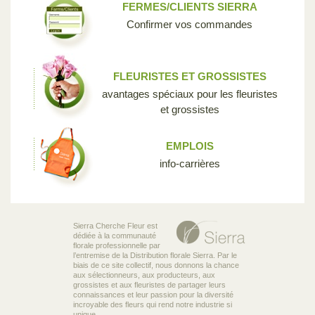
FERMES/CLIENTS SIERRA
Confirmer vos commandes
FLEURISTES ET GROSSISTES
avantages spéciaux pour les fleuristes
et grossistes
EMPLOIS
info-carrières
Sierra Cherche Fleur est
dédiée à la communauté
florale professionnelle par
l’entremise de la Distribution florale Sierra. Par le
biais de ce site collectif, nous donnons la chance
aux sélectionneurs, aux producteurs, aux
grossistes et aux fleuristes de partager leurs
connaissances et leur passion pour la diversité
incroyable des fleurs qui rend notre industrie si
unique.