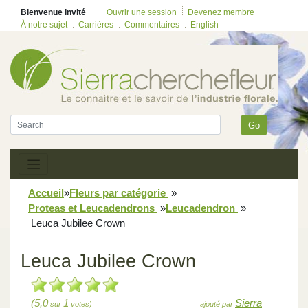
Bienvenue invité
Ouvrir une session
Devenez membre
À notre sujet
Carrières
Commentaires
English
Go
Accueil
»
Fleurs par catégorie
»
Proteas et Leucadendrons
»
Leucadendron
»
Leuca Jubilee Crown
Leuca Jubilee Crown
(5,0
1
Sierra
sur
votes)
ajouté par