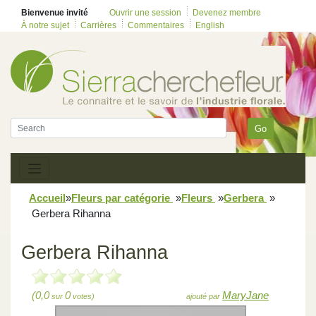
Bienvenue invité
Ouvrir une session
Devenez membre
À notre sujet
Carrières
Commentaires
English
Go
Accueil
»
Fleurs par catégorie
»
Fleurs
»
Gerbera
»
Gerbera Rihanna
Gerbera Rihanna
(0,0
0
MaryJane
sur
votes)
ajouté par