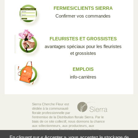
FERMES/CLIENTS SIERRA
Confirmer vos commandes
FLEURISTES ET GROSSISTES
avantages spéciaux pour les fleuristes
et grossistes
EMPLOIS
info-carrières
Sierra Cherche Fleur est
dédiée à la communauté
florale professionnelle par
l’entremise de la Distribution florale Sierra. Par le
biais de ce site collectif, nous donnons la chance
aux sélectionneurs, aux producteurs, aux
grossistes et aux fleuristes de partager leurs
connaissances et leur passion pour la diversité
En cliquant sur « Accepter », vous acceptez le stockage de