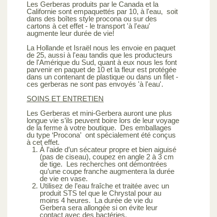
Les Gerberas produits par le Canada et la
Californie sont empaquettés par 10, à l'eau, soit
dans des boîtes style procona ou sur des
cartons à cet effet - le transport 'à l'eau'
augmente leur durée de vie!
La Hollande et Israël nous les envoie en paquet
de 25, aussi à l'eau tandis que les producteurs
de l'Amérique du Sud, quant à eux nous les font
parvenir en paquet de 10 et la fleur est protégée
dans un contenant de plastique ou dans un filet -
ces gerberas ne sont pas envoyés 'à l'eau'.
SOINS ET ENTRETIEN
Les Gerberas et mini-Gerbera auront une plus
longue vie s’ils peuvent boire lors de leur voyage
de la ferme à votre boutique. Des emballages
du type ‘Procona’ ont spécialement été conçus
à cet effet.
À l’aide d’un sécateur propre et bien aiguisé
(pas de ciseau), coupez en angle 2 à 3 cm
de tige. Les recherches ont démontrées
qu’une coupe franche augmentera la durée
de vie en vase.
Utilisez de l’eau fraîche et traitée avec un
produit STS tel que le Chrystal pour au
moins 4 heures. La durée de vie du
Gerbera sera allongée si on évite leur
contact avec des bactéries.