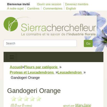
Bienvenue invité
Ouvrir une session
Devenez membre
À notre sujet
Carrières
Commentaires
English
Go
Accueil
»
Fleurs par catégorie
»
Proteas et Leucadendrons
»
Leucadendron
»
Gandogeri Orange
Gandogeri Orange
(0,0
0
MaryJane
sur
votes)
ajouté par