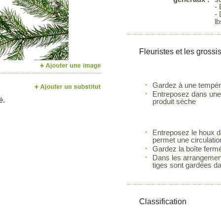
-
Next
- 
lb
Fleuristes et les grossi
Gardez à une tempéra
Entreposez dans une b
é.
produit sèche
Entreposez le houx da
permet une circulation
Gardez la boîte ferm
Dans les arrangements
tiges sont gardées da
Classification