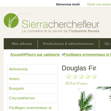
Bienvenue invité
Ouvrir une sessi
Mes albums
Producteurs & sélectionneurs
Où 
Accueil
»
Fleurs par catégorie
»
Feuillages ornementaux et
Douglas Fir
Alstromeria
Asters
(0,0
0
sur
votes)
Bouquets
Chrysanthèmes
Feuillages ornementaux et