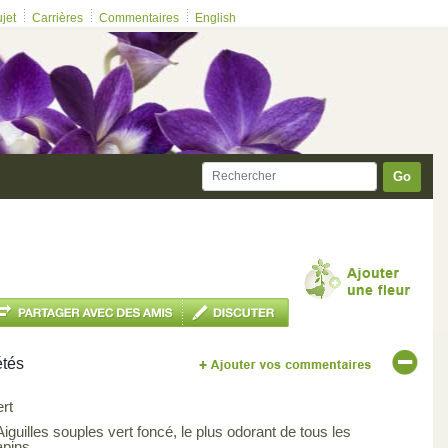
ujet
Carrières
Commentaires
English
Go
étés
ert
Aiguilles souples vert foncé, le plus odorant de tous les
apins