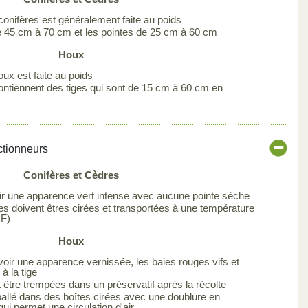
 conifères est généralement faite au poids
 45 cm à 70 cm et les pointes de 25 cm à 60 cm
Houx
oux est faite au poids
ontiennent des tiges qui sont de 15 cm à 60 cm en
ctionneurs
Conifères et Cèdres
oir une apparence vert intense avec aucune pointe sèche
es doivent êtres cirées et transportées à une température
 F)
Houx
avoir une apparence vernissée, les baies rouges vifs et
à la tige
être trempées dans un préservatif après la récolte
ballé dans des boîtes cirées avec une doublure en
 qui permet une circulation d'air