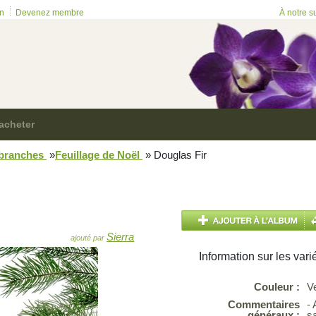
on
Devenez membre
À notre s
acheter
 branches
»
Feuillage de Noël
»
Douglas Fir
Sierra
ajouté par
Information sur les vari
Couleur :
V
Commentaires
- 
généraux :
s