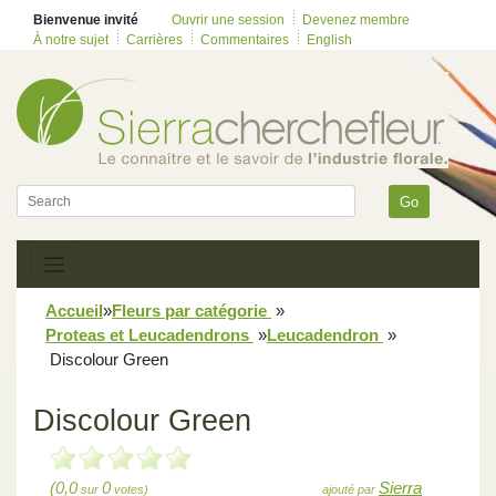
Bienvenue invité
Ouvrir une session
Devenez membre
À notre sujet
Carrières
Commentaires
English
Go
Accueil
»
Fleurs par catégorie
»
Proteas et Leucadendrons
»
Leucadendron
»
Discolour Green
Discolour Green
(0,0
0
Sierra
sur
votes)
ajouté par