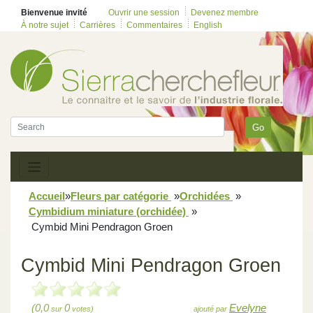
Bienvenue invité
Ouvrir une session
Devenez membre
À notre sujet
Carrières
Commentaires
English
Go
Accueil
»
Fleurs par catégorie
»
Orchidées
»
Cymbidium miniature (orchidée)
»
Cymbid Mini Pendragon Groen
Cymbid Mini Pendragon Groen
(0,0
0
Evelyne
sur
votes)
ajouté par