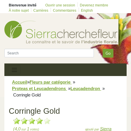
Bienvenue invité
Ouvrir une session
Devenez membre
À notre sujet
Carrières
Commentaires
English
Go
Accueil
»
Fleurs par catégorie
»
Proteas et Leucadendrons
»
Leucadendron
»
Corringle Gold
Corringle Gold
(4,0
1
Sierra
sur
votes)
ajouté par