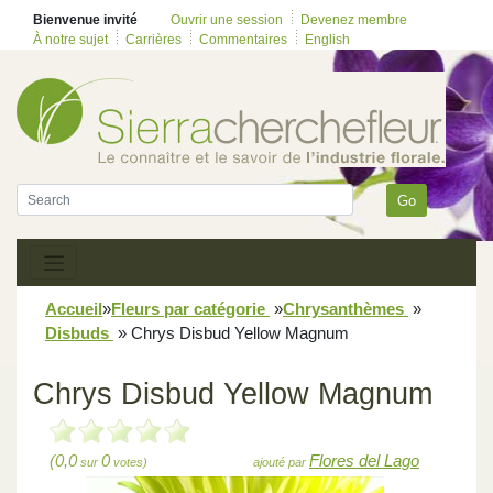
Bienvenue invité
Ouvrir une session
Devenez membre
À notre sujet
Carrières
Commentaires
English
Go
Accueil
»
Fleurs par catégorie
»
Chrysanthèmes
»
Disbuds
»
Chrys Disbud Yellow Magnum
Chrys Disbud Yellow Magnum
(0,0
0
Flores del Lago
sur
votes)
ajouté par