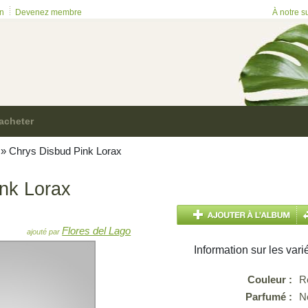
on
Devenez membre
À notre s
acheter
»
Chrys Disbud Pink Lorax
nk Lorax
Flores del Lago
ajouté par
Information sur les vari
Couleur :
R
Parfumé :
N