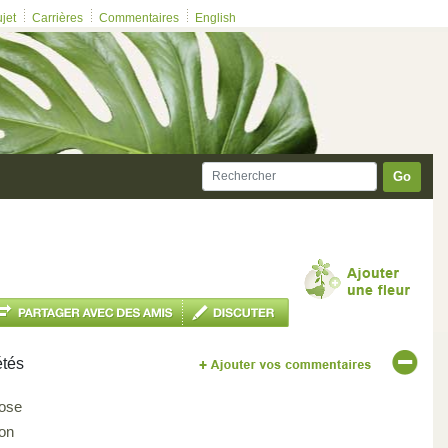
ujet
Carrières
Commentaires
English
Go
étés
ose
on