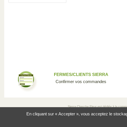
FERMES/CLIENTS SIERRA
Confirmer vos commandes
Sierra Cherche Fleur est dédiée à la communau
donnons la chance aux sélectionneurs, aux 
En cliquant sur « Accepter », vous acceptez le stockage 
incroyable des fleurs qui rend notre industri