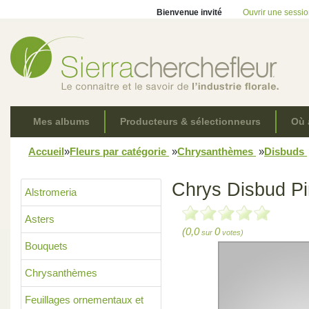
Bienvenue invité
Ouvrir une sessi
Mes albums
Producteurs & sélectionneurs
Où 
Accueil
»
Fleurs par catégorie
»
Chrysanthèmes
»
Disbuds
Chrys Disbud Pi
Alstromeria
Asters
(0,0
0
sur
votes)
Bouquets
Chrysanthèmes
Feuillages ornementaux et