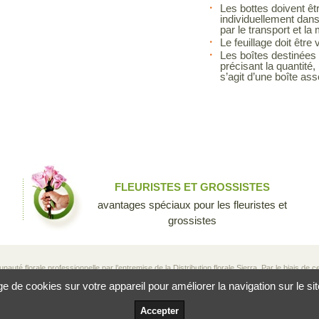
Les bottes doivent êt
individuellement dan
par le transport et la
Le feuillage doit être
Les boîtes destinées à
précisant la quantité, 
s’agit d’une boîte ass
FLEURISTES ET GROSSISTES
avantages spéciaux pour les fleuristes et
grossistes
té florale professionnelle par l’entremise de la Distribution florale Sierra. Par le biais de ce 
producteurs, aux grossistes et aux fleuristes de partager leurs connaissances et leur passio
de cookies sur votre appareil pour améliorer la navigation sur le site, 
e si unique.
Accepter