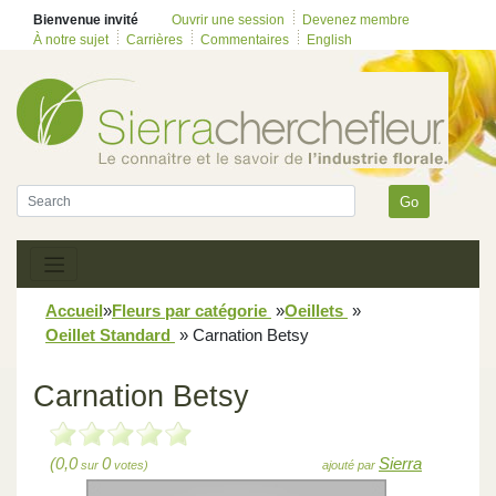
Bienvenue invité
Ouvrir une session
Devenez membre
À notre sujet
Carrières
Commentaires
English
Go
Accueil
»
Fleurs par catégorie
»
Oeillets
»
Oeillet Standard
»
Carnation Betsy
Carnation Betsy
(0,0
0
Sierra
sur
votes)
ajouté par