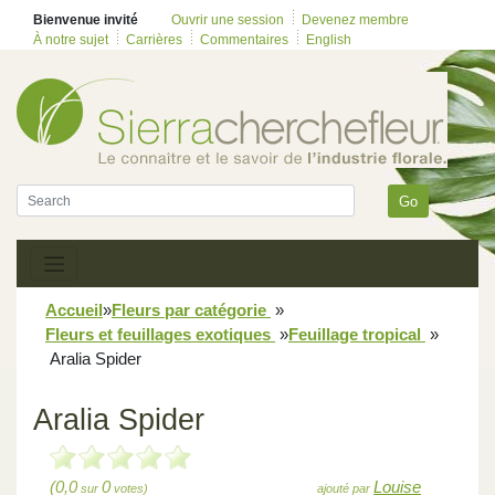
Bienvenue invité
Ouvrir une session
Devenez membre
À notre sujet
Carrières
Commentaires
English
Go
Accueil
»
Fleurs par catégorie
»
Fleurs et feuillages exotiques
»
Feuillage tropical
»
Aralia Spider
Aralia Spider
(0,0
0
Louise
sur
votes)
ajouté par