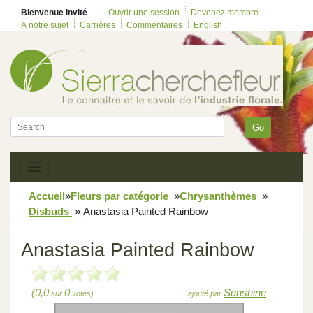
Bienvenue invité
Ouvrir une session
Devenez membre
À notre sujet
Carrières
Commentaires
English
Go
Accueil
»
Fleurs par catégorie
»
Chrysanthèmes
»
Disbuds
»
Anastasia Painted Rainbow
Anastasia Painted Rainbow
(0,0
0
Sunshine
sur
votes)
ajouté par