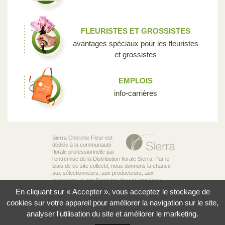
FLEURISTES ET GROSSISTES
avantages spéciaux pour les fleuristes
et grossistes
EMPLOIS
info-carrières
Sierra Cherche Fleur est
dédiée à la communauté
florale professionnelle par
l’entremise de la Distribution florale Sierra. Par le
biais de ce site collectif, nous donnons la chance
aux sélectionneurs, aux producteurs, aux
grossistes et aux fleuristes de partager leurs
connaissances et leur passion pour la diversité
En cliquant sur « Accepter », vous acceptez le stockage de
incroyable des fleurs qui rend notre industrie si
unique.
cookies sur votre appareil pour améliorer la navigation sur le site,
analyser l'utilisation du site et améliorer le marketing.
© 2026 Sierra Distribution Florale Ltée