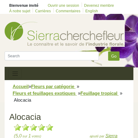
Bienvenue invité
Ouvrir une session
Devenez membre
À notre sujet
Carrières
Commentaires
English
Go
Accueil
»
Fleurs par catégorie
»
Fleurs et feuillages exotiques
»
Feuillage tropical
»
Alocacia
Alocacia
(5,0
1
Sierra
sur
votes)
ajouté par