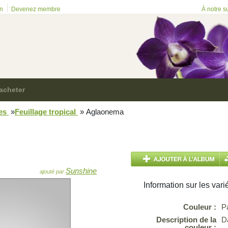
on
Devenez membre
À notre s
acheter
ues
»
Feuillage tropical
»
Aglaonema
Sunshine
ajouté par
Information sur les vari
Couleur :
P
Description de la
Da
couleur :