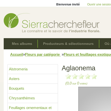
Bienvenue invité
Ouvrir une sessi
Mes albums
Producteurs & sélectionneurs
Où 
Accueil
»
Fleurs par catégorie
»
Fleurs et feuillages exotiq
Aglaonema
Alstromeria
Asters
(0,0
0
sur
votes)
Bouquets
Chrysanthèmes
Feuillages ornementaux et