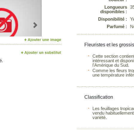
Longueurs
3
disponibles :
Disponibilité :
Y
Parfumé :
N
Next
Fleuristes et les grossi
Cette section contien
é.
intéressant et dispon
l'Amérique du Sud.
Comme les fleurs trop
une température infér
Classification
Les feuillages tropic
vendu habituellement e
variété.