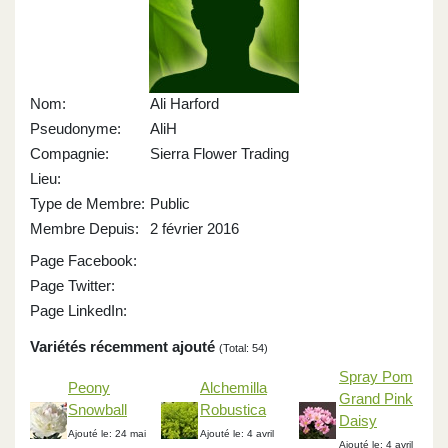
Nom:
Ali Harford
Pseudonyme:
AliH
Compagnie:
Sierra Flower Trading
Lieu:
Type de Membre:
Public
Membre Depuis:
2 février 2016
Page Facebook:
Page Twitter:
Page LinkedIn:
Variétés récemment ajouté
(Total: 54)
Spray Pom
Peony
Alchemilla
Grand Pink
Snowball
Robustica
Daisy
Ajouté le: 24 mai
Ajouté le: 4 avril
Ajouté le: 4 avril